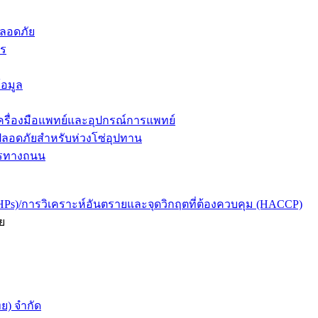
ลอดภัย
าร
อมูล
รื่องมือแพทย์และอุปกรณ์การแพทย์
ลอดภัยสำหรับห่วงโซ่อุปทาน
จรทางถนน
HPs)/การวิเคราะห์อันตรายและจุดวิกฤตที่ต้องควบคุม (HACCP)
ย
ย) จำกัด